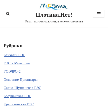
Плотина.Нет!
Перейти
к
Реки - источник жизни, а не электричества
содержимому
Рубрики
Байкал и ГЭС
ГЭС в Монголии
ГОЭЛРО-2
Освоение Приангарья
Саяно-Шушенская ГЭС
Богучанская ГЭС
Крапивинская ГЭС