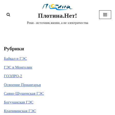
Плотина.Нет!
Перейти
к
Реки - источник жизни, а не электричества
содержимому
Рубрики
Байкал и ГЭС
ГЭС в Монголии
ГОЭЛРО-2
Освоение Приангарья
Саяно-Шушенская ГЭС
Богучанская ГЭС
Крапивинская ГЭС