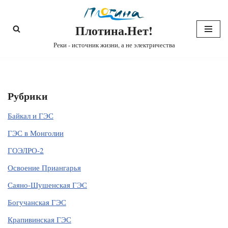
Плотина.Нет!
Перейти
к
Реки - источник жизни, а не электричества
содержимому
Рубрики
Байкал и ГЭС
ГЭС в Монголии
ГОЭЛРО-2
Освоение Приангарья
Саяно-Шушенская ГЭС
Богучанская ГЭС
Крапивинская ГЭС