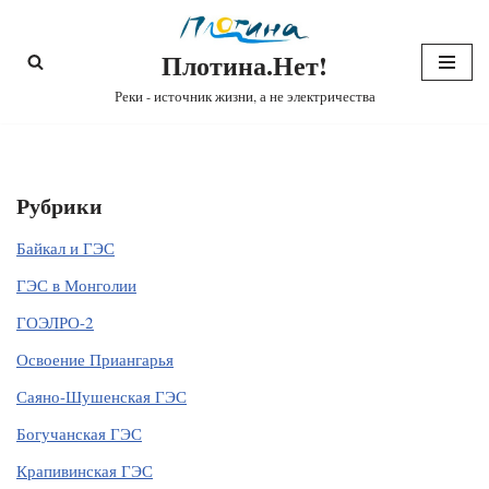
Плотина.Нет!
Перейти
к
Реки - источник жизни, а не электричества
содержимому
Рубрики
Байкал и ГЭС
ГЭС в Монголии
ГОЭЛРО-2
Освоение Приангарья
Саяно-Шушенская ГЭС
Богучанская ГЭС
Крапивинская ГЭС