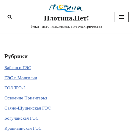
Плотина.Нет!
Перейти
к
Реки - источник жизни, а не электричества
содержимому
Рубрики
Байкал и ГЭС
ГЭС в Монголии
ГОЭЛРО-2
Освоение Приангарья
Саяно-Шушенская ГЭС
Богучанская ГЭС
Крапивинская ГЭС