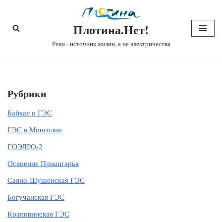
Плотина.Нет!
Перейти
к
Реки - источник жизни, а не электричества
содержимому
Рубрики
Байкал и ГЭС
ГЭС в Монголии
ГОЭЛРО-2
Освоение Приангарья
Саяно-Шушенская ГЭС
Богучанская ГЭС
Крапивинская ГЭС