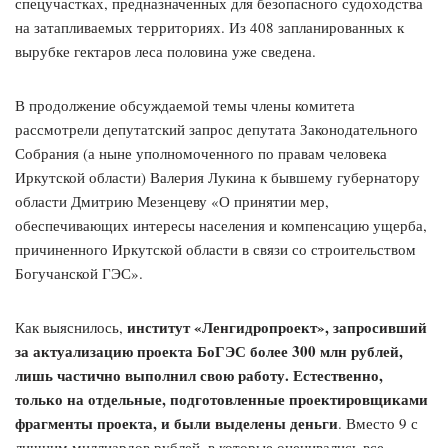
спецучастках, предназначенных для безопасного судоходства
на затапливаемых территориях. Из 408 запланированных к
вырубке гектаров леса половина уже сведена.
В продолжение обсуждаемой темы члены комитета
рассмотрели депутатский запрос депутата Законодательного
Собрания (а ныне уполномоченного по правам человека
Иркутской области) Валерия Лукина к бывшему губернатору
области Дмитрию Мезенцеву «О принятии мер,
обеспечивающих интересы населения и компенсацию ущерба,
причиненного Иркутской области в связи со строительством
Богучанской ГЭС».
институт «Ленгидропроект», запросивший
Как выяснилось,
за актуализацию проекта БоГЭС более 300 млн рублей,
лишь частично выполнил свою работу. Естественно,
только на отдельные, подготовленные проектировщиками
фрагменты проекта, и были выделены деньги
. Вместо 9 с
лишним миллиардов рублей, в которые оценивались все