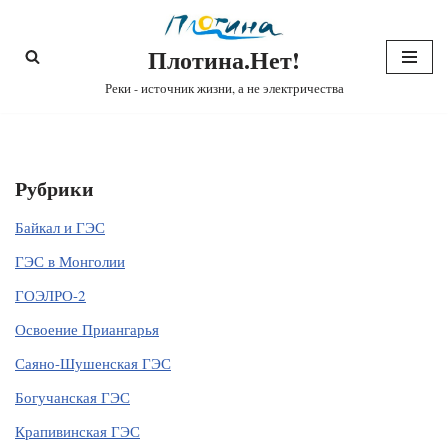
Плотина.Нет!
Перейти
к
Реки - источник жизни, а не электричества
содержимому
Рубрики
Байкал и ГЭС
ГЭС в Монголии
ГОЭЛРО-2
Освоение Приангарья
Саяно-Шушенская ГЭС
Богучанская ГЭС
Крапивинская ГЭС