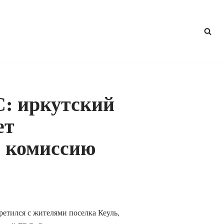
С: иркутский
ет
ю комиссию
етился с жителями поселка Кеуль,