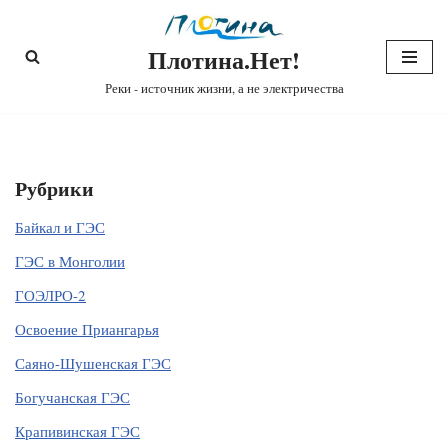
Плотина.Нет!
Перейти
к
Реки - источник жизни, а не электричества
содержимому
Рубрики
Байкал и ГЭС
ГЭС в Монголии
ГОЭЛРО-2
Освоение Приангарья
Саяно-Шушенская ГЭС
Богучанская ГЭС
Крапивинская ГЭС