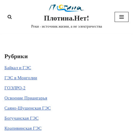
Плотина.Нет!
Перейти
к
Реки - источник жизни, а не электричества
содержимому
Рубрики
Байкал и ГЭС
ГЭС в Монголии
ГОЭЛРО-2
Освоение Приангарья
Саяно-Шушенская ГЭС
Богучанская ГЭС
Крапивинская ГЭС