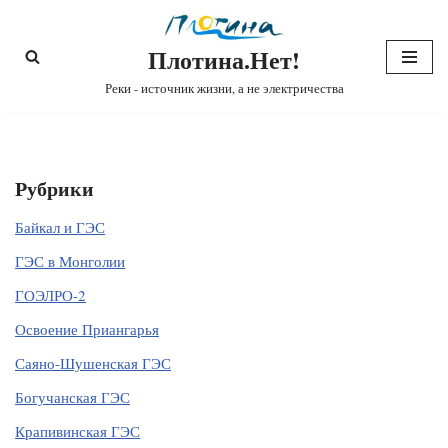
Плотина.Нет!
Перейти
к
Реки - источник жизни, а не электричества
содержимому
Рубрики
Байкал и ГЭС
ГЭС в Монголии
ГОЭЛРО-2
Освоение Приангарья
Саяно-Шушенская ГЭС
Богучанская ГЭС
Крапивинская ГЭС