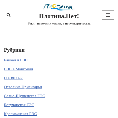
Плотина.Нет!
Перейти
к
Реки - источник жизни, а не электричества
содержимому
Рубрики
Байкал и ГЭС
ГЭС в Монголии
ГОЭЛРО-2
Освоение Приангарья
Саяно-Шушенская ГЭС
Богучанская ГЭС
Крапивинская ГЭС