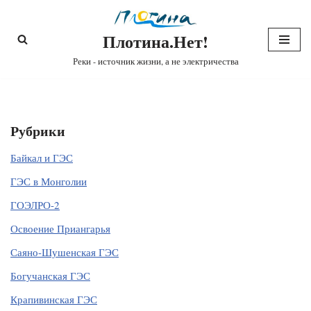
Плотина.Нет!
Перейти
к
Реки - источник жизни, а не электричества
содержимому
Рубрики
Байкал и ГЭС
ГЭС в Монголии
ГОЭЛРО-2
Освоение Приангарья
Саяно-Шушенская ГЭС
Богучанская ГЭС
Крапивинская ГЭС