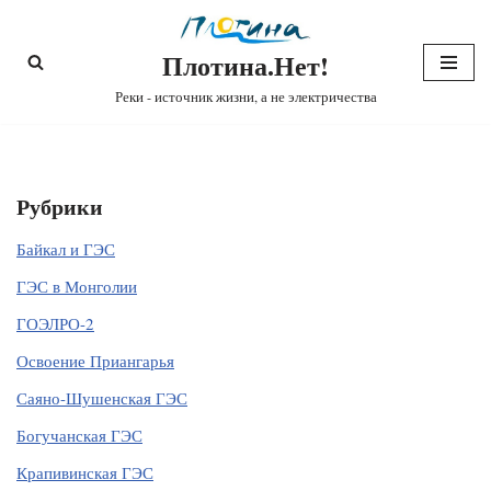
Плотина.Нет!
Перейти
к
Реки - источник жизни, а не электричества
содержимому
Рубрики
Байкал и ГЭС
ГЭС в Монголии
ГОЭЛРО-2
Освоение Приангарья
Саяно-Шушенская ГЭС
Богучанская ГЭС
Крапивинская ГЭС