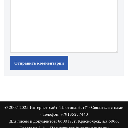
© 2007-2025
Интернет-сайт "Плотина.Нет!"
·
Связаться с нами
· Телефон: +79135277440
Для писем и документов: 660017, г. Красноярск, а/я 6066,
Колотову А.А. ·
Политика конфиденциальности