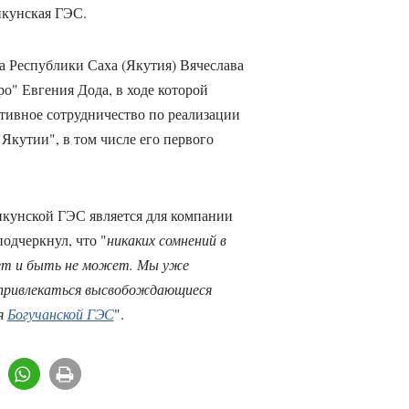
нкунская ГЭС.
а Республики Саха (Якутия) Вячеслава
о" Евгения Дода, в ходе которой
тивное сотрудничество по реализации
кутии", в том числе его первого
нкунской ГЭС является для компании
одчеркнул, что "
никаких сомнений в
нет и быть не может. Мы уже
т привлекаться высвобождающиеся
я
Богучанской ГЭС
".