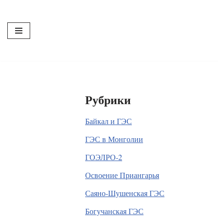
Перейти
к
содержимому
Рубрики
Байкал и ГЭС
ГЭС в Монголии
ГОЭЛРО-2
Освоение Приангарья
Саяно-Шушенская ГЭС
Богучанская ГЭС