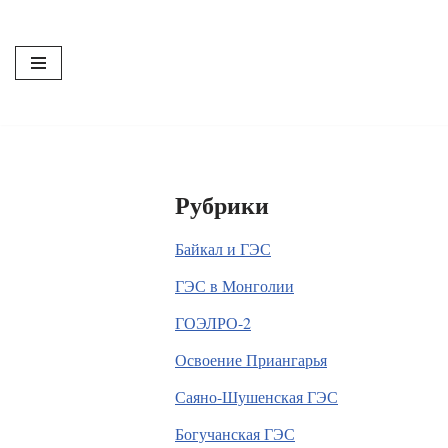
Перейти
к
содержимому
Рубрики
Байкал и ГЭС
ГЭС в Монголии
ГОЭЛРО-2
Освоение Приангарья
Саяно-Шушенская ГЭС
Богучанская ГЭС