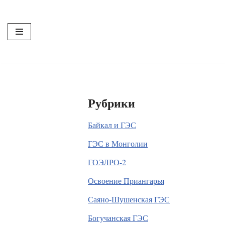
Перейти
к
содержимому
Рубрики
Байкал и ГЭС
ГЭС в Монголии
ГОЭЛРО-2
Освоение Приангарья
Саяно-Шушенская ГЭС
Богучанская ГЭС