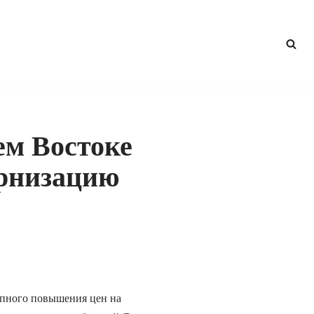
ем Востоке
ернизацию
апного повышения цен на