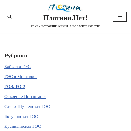
Плотина.Нет!
Перейти
к
Реки - источник жизни, а не электричества
содержимому
Рубрики
Байкал и ГЭС
ГЭС в Монголии
ГОЭЛРО-2
Освоение Приангарья
Саяно-Шушенская ГЭС
Богучанская ГЭС
Крапивинская ГЭС