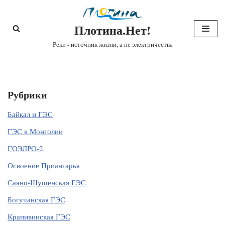
Плотина.Нет!
Перейти
к
Реки - источник жизни, а не электричества
содержимому
Рубрики
Байкал и ГЭС
ГЭС в Монголии
ГОЭЛРО-2
Освоение Приангарья
Саяно-Шушенская ГЭС
Богучанская ГЭС
Крапивинская ГЭС