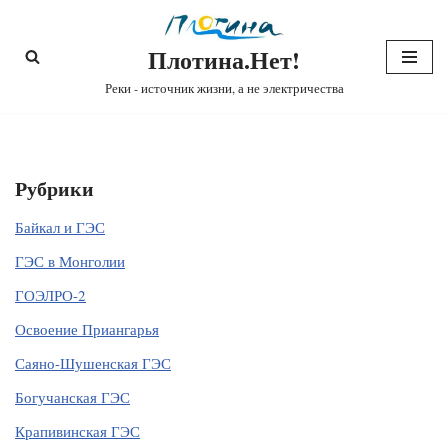
Плотина.Нет!
Перейти
к
Реки - источник жизни, а не электричества
содержимому
Рубрики
Байкал и ГЭС
ГЭС в Монголии
ГОЭЛРО-2
Освоение Приангарья
Саяно-Шушенская ГЭС
Богучанская ГЭС
Крапивинская ГЭС