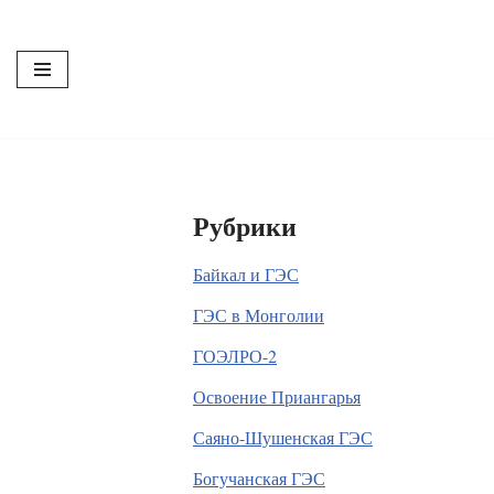
Перейти
к
содержимому
Рубрики
Байкал и ГЭС
ГЭС в Монголии
ГОЭЛРО-2
Освоение Приангарья
Саяно-Шушенская ГЭС
Богучанская ГЭС