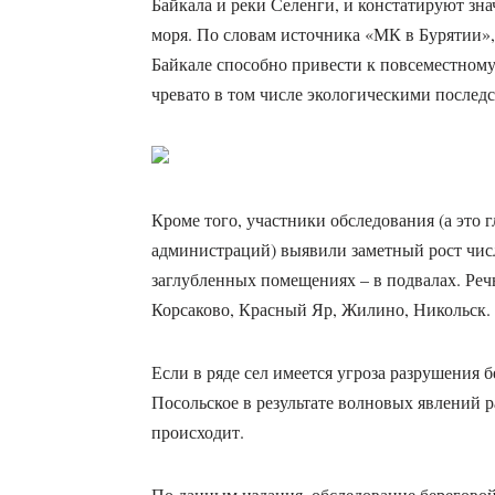
Байкала и реки Селенги, и констатируют зн
моря. По словам источника «МК в Бурятии»
Байкале способно привести к повсеместном
чревато в том числе экологическими послед
Кроме того, участники обследования (а это
администраций) выявили заметный рост числ
заглубленных помещениях – в подвалах. Речь
Корсаково, Красный Яр, Жилино, Никольск.
Если в ряде сел имеется угроза разрушения б
Посольское в результате волновых явлений 
происходит.
По данным издания, обследование берегово