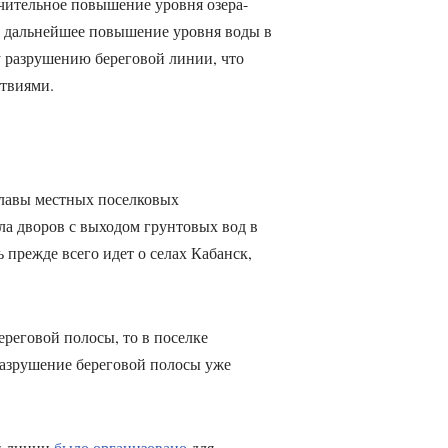
ачительное повышение уровня озера-
, дальнейшее повышение уровня воды в
у разрушению береговой линии, что
ствиями.
 главы местных поселковых
а дворов с выходом грунтовых вод в
 прежде всего идет о селах Кабанск,
ереговой полосы, то в поселке
разрушение береговой полосы уже
й линии
было организовано
для