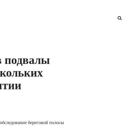
в подвалы
скольких
ятии
 обследование береговой полосы