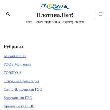
Плотина.Нет!
Перейти
к
Реки - источник жизни, а не электричества
содержимому
Рубрики
Байкал и ГЭС
ГЭС в Монголии
ГОЭЛРО-2
Освоение Приангарья
Саяно-Шушенская ГЭС
Богучанская ГЭС
Крапивинская ГЭС