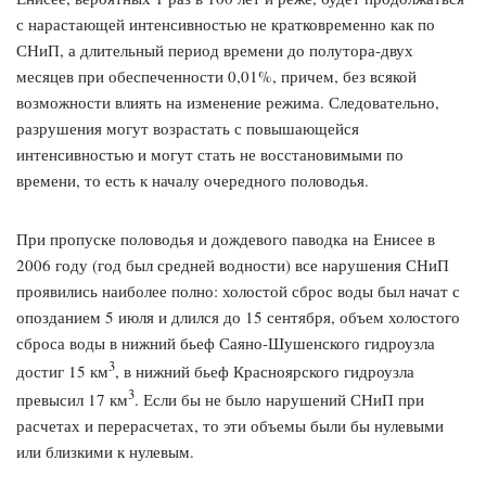
с нарастающей интенсивностью не кратковременно как по
СНиП, а длительный период времени до полутора-двух
месяцев при обеспеченности 0,01%, причем, без всякой
возможности влиять на изменение режима. Следовательно,
разрушения могут возрастать с повышающейся
интенсивностью и могут стать не восстановимыми по
времени, то есть к началу очередного половодья.
При пропуске половодья и дождевого паводка на Енисее в
2006 году (год был средней водности) все нарушения СНиП
проявились наиболее полно: холостой сброс воды был начат с
опозданием 5 июля и длился до 15 сентября, объем холостого
сброса воды в нижний бьеф Саяно-Шушенского гидроузла
3
достиг 15 км
, в нижний бьеф Красноярского гидроузла
3
превысил 17 км
. Если бы не было нарушений СНиП при
расчетах и перерасчетах, то эти объемы были бы нулевыми
или близкими к нулевым.