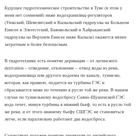
Будущее гидротехническое строительство в Туве (в этом у
меня нет сомнений) ниже водохранилищ-регуляторов
(Уюкский, Шевелигский и Кызыльский гидроузлы на Большом
Енисее и Элегестский, Баянкольский и Хайраканский
гидроузлы на Верхнем Енисее ниже Кызыла) окажется менее
затратным и более безопасным.
В гидротехнике есть понятие деривация – от латинского
derivation – отведение, отклонение – отвод воды из реки,
водохранилища или другого водоема по каналу, туннелю,
которая, как правило, подается на турбины ГЭС и
сбрасывается ниже по течению в русло той же реки. В нашем
случае по туннельному водосбросу Саяно-Шушенской ГЭС
вода течет, минуя турбины в нижний бьеф, то есть в русло той
же реки, и от этого нижнему бьефу СШГЭС не становиться
легче, если параллельно работают два водосброса.
Существует похожее понятие дериватив от английского