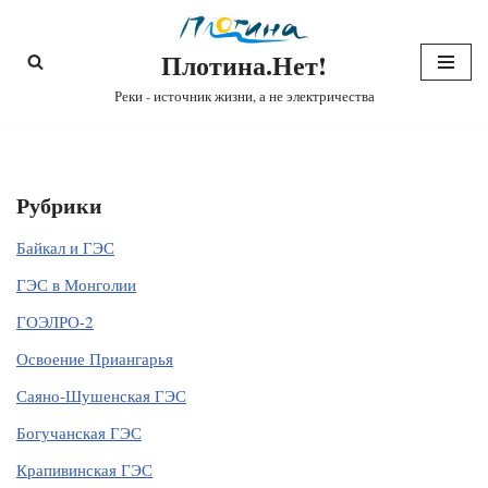
Плотина.Нет!
Перейти
к
Реки - источник жизни, а не электричества
содержимому
Рубрики
Байкал и ГЭС
ГЭС в Монголии
ГОЭЛРО-2
Освоение Приангарья
Саяно-Шушенская ГЭС
Богучанская ГЭС
Крапивинская ГЭС