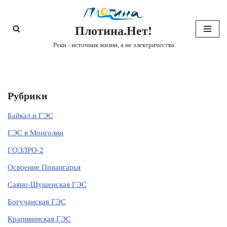
Плотина.Нет!
Перейти
к
Реки - источник жизни, а не электричества
содержимому
Рубрики
Байкал и ГЭС
ГЭС в Монголии
ГОЭЛРО-2
Освоение Приангарья
Саяно-Шушенская ГЭС
Богучанская ГЭС
Крапивинская ГЭС