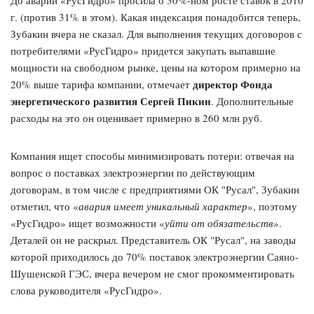
До аварии «РусГидро» просила о 30%-ном росте ставок в 2010
г. (против 31% в этом). Какая индексация понадобится теперь,
Зубакин вчера не сказал. Для выполнения текущих договоров с
потребителями «РусГидро» придется закупать выпавшие
мощности на свободном рынке, цены на котором примерно на
директор Фонда
20% выше тарифа компании, отмечает
энергетического развития Сергей Пикин
. Дополнительные
расходы на это он оценивает примерно в 260 млн руб.
Компания ищет способы минимизировать потери: отвечая на
вопрос о поставках электроэнергии по действующим
договорам, в том числе с предприятиями ОК "Русал", Зубакин
отметил, что «
авария имеет уникальный характер
», поэтому
«РусГидро» ищет возможности «
уйти от обязательств
».
Деталей он не раскрыл. Представитель ОК "Русал", на заводы
которой приходилось до 70% поставок электроэнергии Саяно-
Шушенской ГЭС, вчера вечером не смог прокомментировать
слова руководителя «РусГидро».