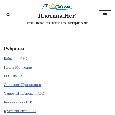
Плотина.Нет!
Перейти
к
Реки - источник жизни, а не электричества
содержимому
Рубрики
Байкал и ГЭС
ГЭС в Монголии
ГОЭЛРО-2
Освоение Приангарья
Саяно-Шушенская ГЭС
Богучанская ГЭС
Крапивинская ГЭС