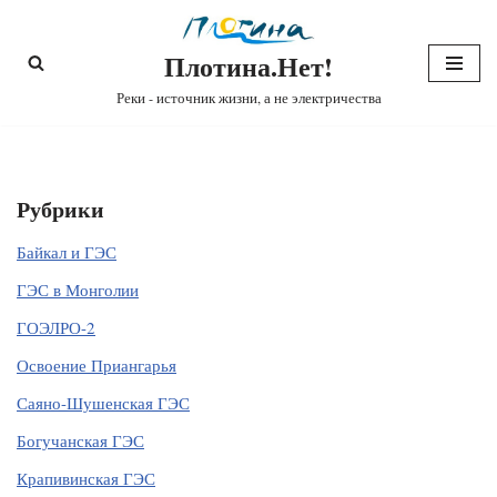
Плотина.Нет!
Перейти
к
Реки - источник жизни, а не электричества
содержимому
Рубрики
Байкал и ГЭС
ГЭС в Монголии
ГОЭЛРО-2
Освоение Приангарья
Саяно-Шушенская ГЭС
Богучанская ГЭС
Крапивинская ГЭС