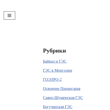
Перейти
к
содержимому
Рубрики
Байкал и ГЭС
ГЭС в Монголии
ГОЭЛРО-2
Освоение Приангарья
Саяно-Шушенская ГЭС
Богучанская ГЭС