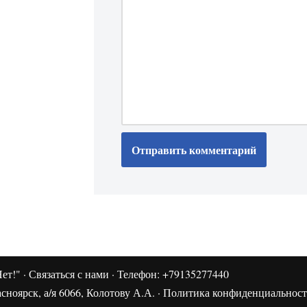
ет!"
·
Связаться с нами
· Телефон: +79135277440
сноярск, а/я 6066, Колотову А.А. ·
Политика конфиденциальнос