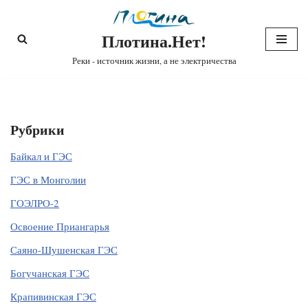
Плотина.Нет!
Перейти
к
Реки - источник жизни, а не электричества
содержимому
Рубрики
Байкал и ГЭС
ГЭС в Монголии
ГОЭЛРО-2
Освоение Приангарья
Саяно-Шушенская ГЭС
Богучанская ГЭС
Крапивинская ГЭС