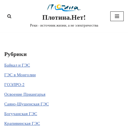
Плотина.Нет!
Перейти
к
Реки - источник жизни, а не электричества
содержимому
Рубрики
Байкал и ГЭС
ГЭС в Монголии
ГОЭЛРО-2
Освоение Приангарья
Саяно-Шушенская ГЭС
Богучанская ГЭС
Крапивинская ГЭС