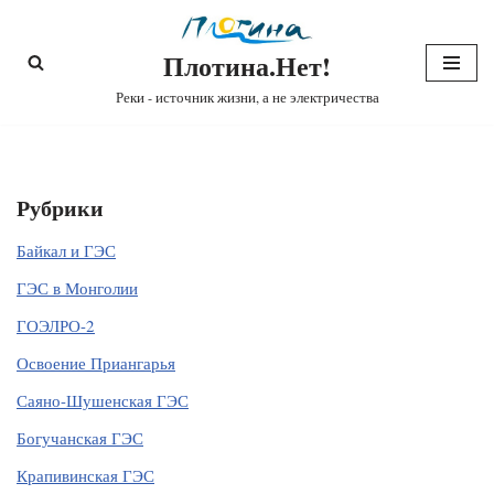
Плотина.Нет!
Перейти
к
Реки - источник жизни, а не электричества
содержимому
Рубрики
Байкал и ГЭС
ГЭС в Монголии
ГОЭЛРО-2
Освоение Приангарья
Саяно-Шушенская ГЭС
Богучанская ГЭС
Крапивинская ГЭС