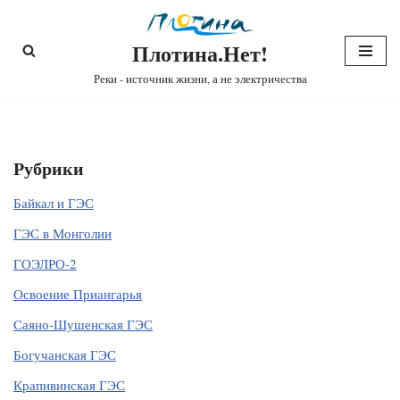
Плотина.Нет!
Перейти
к
Реки - источник жизни, а не электричества
содержимому
Рубрики
Байкал и ГЭС
ГЭС в Монголии
ГОЭЛРО-2
Освоение Приангарья
Саяно-Шушенская ГЭС
Богучанская ГЭС
Крапивинская ГЭС