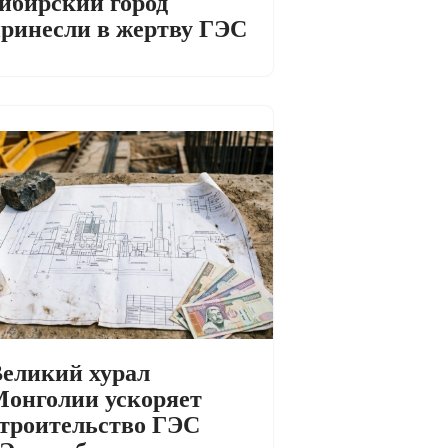
ибирский город
ринесли в жертву ГЭС
еликий хурал
онголии ускоряет
троительство ГЭС