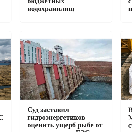
с
бюджетных
п
водохранилищ
Суд заставил
В
гидроэнергетиков
С
М
оценить ущерб рыбе от
с