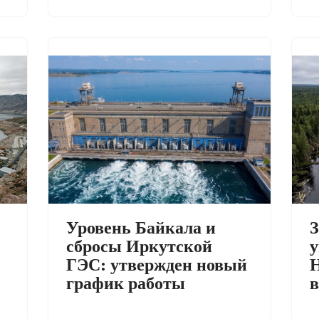
Уровень Байкала и
З
сбросы Иркутской
у
ГЭС: утвержден новый
Н
график работы
в