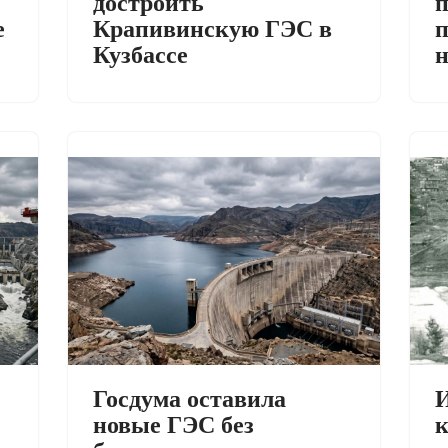
достроить
п
е
Крапивинскую ГЭС в
п
Кузбассе
И
Госдума оставила
к
новые ГЭС без