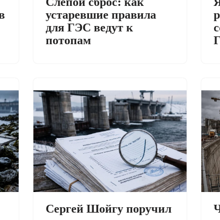
Слепой сброс: как
Я
в
устаревшие правила
р
для ГЭС ведут к
с
потопам
Сергей Шойгу поручил
Ч