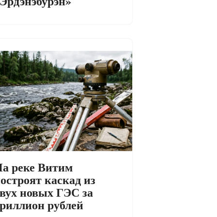
Эрдэнэбурэн»
а реке Витим
остроят каскад из
вух новых ГЭС за
риллион рублей