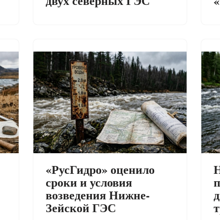
двух северных ГЭС
«
«РусГидро» оценило
Н
сроки и условия
п
возведения Нижне-
д
Зейской ГЭС
т