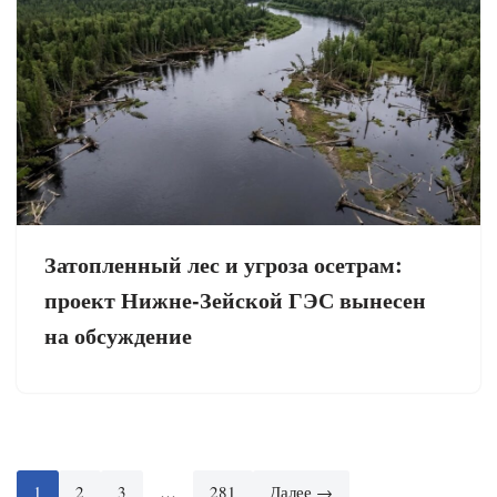
Затопленный лес и угроза осетрам:
проект Нижне-Зейской ГЭС вынесен
на обсуждение
1
2
3
…
281
Далее →