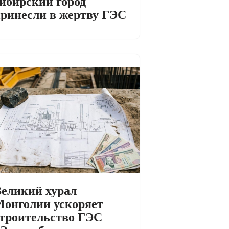
ибирский город
ринесли в жертву ГЭС
еликий хурал
онголии ускоряет
троительство ГЭС