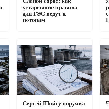
Слепой сброс: как
Я
в
устаревшие правила
р
для ГЭС ведут к
с
потопам
Сергей Шойгу поручил
Ч