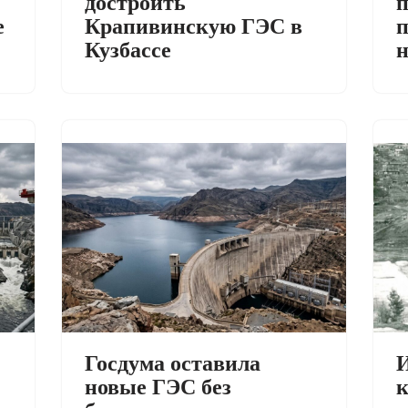
достроить
п
е
Крапивинскую ГЭС в
п
Кузбассе
И
Госдума оставила
к
новые ГЭС без