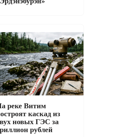
Эрдэнэбурэн»
а реке Витим
остроят каскад из
вух новых ГЭС за
риллион рублей