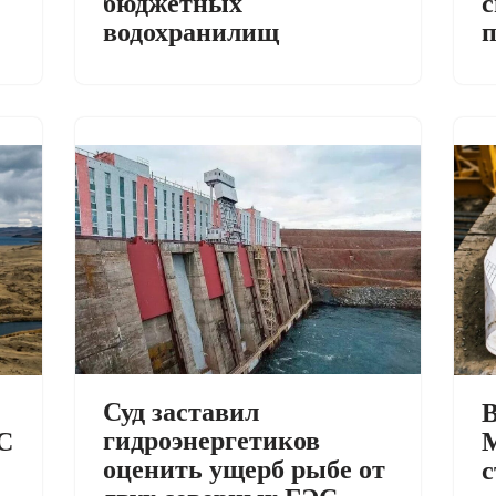
с
бюджетных
п
водохранилищ
Суд заставил
В
гидроэнергетиков
С
М
оценить ущерб рыбе от
с