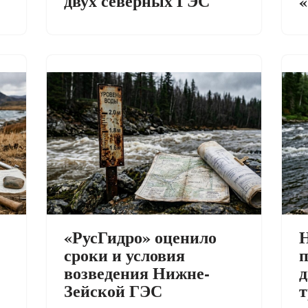
двух северных ГЭС
«
«РусГидро» оценило
Н
сроки и условия
п
возведения Нижне-
д
Зейской ГЭС
т