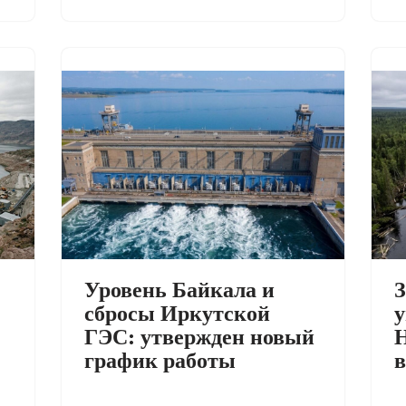
Уровень Байкала и
З
сбросы Иркутской
у
ГЭС: утвержден новый
Н
график работы
в