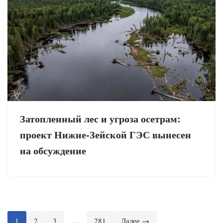
Затопленный лес и угроза осетрам:
проект Нижне-Зейской ГЭС вынесен
на обсуждение
1
2
3
…
281
Далее →