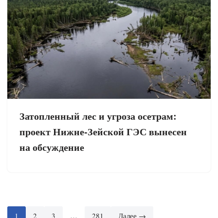
Затопленный лес и угроза осетрам:
проект Нижне-Зейской ГЭС вынесен
на обсуждение
1
2
3
…
281
Далее →