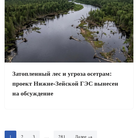
Затопленный лес и угроза осетрам:
проект Нижне-Зейской ГЭС вынесен
на обсуждение
1
2
3
…
281
Далее →