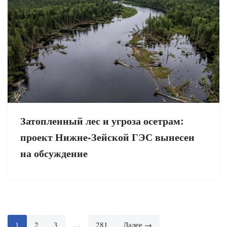
Затопленный лес и угроза осетрам:
проект Нижне-Зейской ГЭС вынесен
на обсуждение
1
2
3
…
281
Далее →