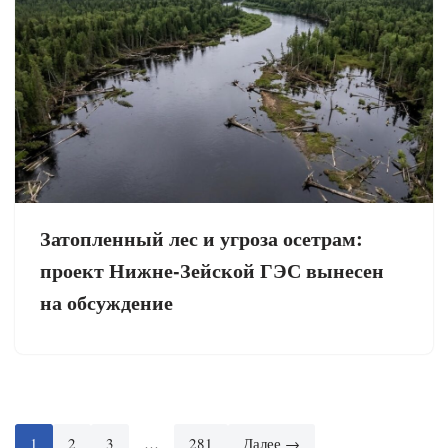
Затопленный лес и угроза осетрам:
проект Нижне-Зейской ГЭС вынесен
на обсуждение
1
2
3
…
281
Далее →