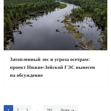
Затопленный лес и угроза осетрам:
проект Нижне-Зейской ГЭС вынесен
на обсуждение
1
2
3
…
281
Далее →