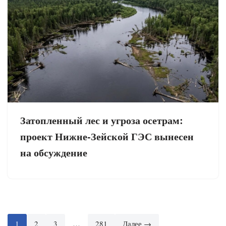
Затопленный лес и угроза осетрам:
проект Нижне-Зейской ГЭС вынесен
на обсуждение
1
2
3
…
281
Далее →