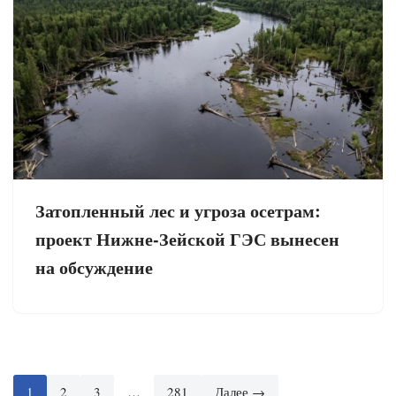
Затопленный лес и угроза осетрам:
проект Нижне-Зейской ГЭС вынесен
на обсуждение
1
2
3
…
281
Далее →