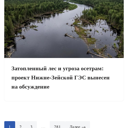
Затопленный лес и угроза осетрам:
проект Нижне-Зейской ГЭС вынесен
на обсуждение
1
2
3
…
281
Далее →