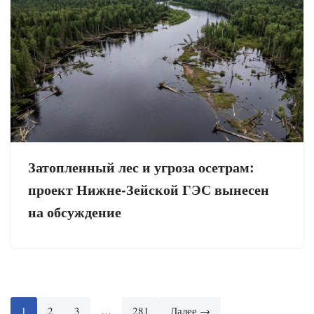
Затопленный лес и угроза осетрам:
проект Нижне-Зейской ГЭС вынесен
на обсуждение
1
2
3
…
281
Далее →