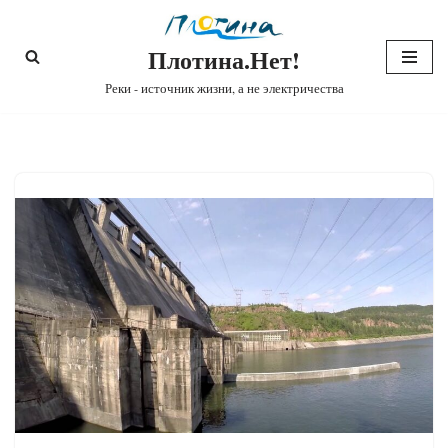
Плотина.Нет!
Перейти
к
Реки - источник жизни, а не электричества
содержимому