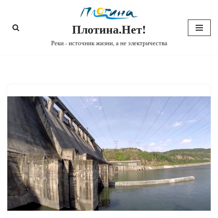
Плотина.Нет!
Перейти
к
Реки - источник жизни, а не электричества
содержимому