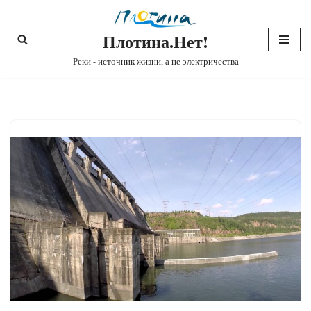
Плотина.Нет!
Перейти
к
Реки - источник жизни, а не электричества
содержимому