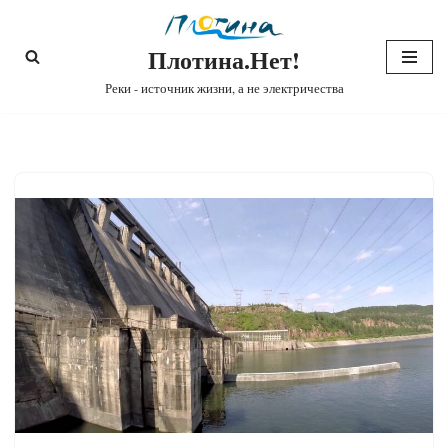
Плотина.Нет!
Перейти
к
Реки - источник жизни, а не электричества
содержимому