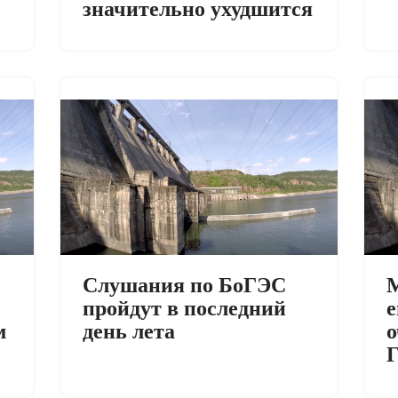
значительно ухудшится
Слушания по БоГЭС
М
пройдут в последний
е
м
день лета
о