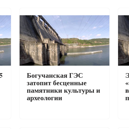
5
Богучанская ГЭС
Э
затопит бесценные
«
памятники культуры и
в
археологии
п