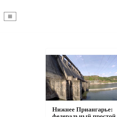
Перейти
к
содержимому
Нижнее Приангарье:
федеральный простой