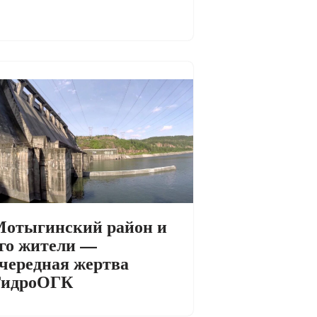
отыгинский район и
го жители —
чередная жертва
ГидроОГК