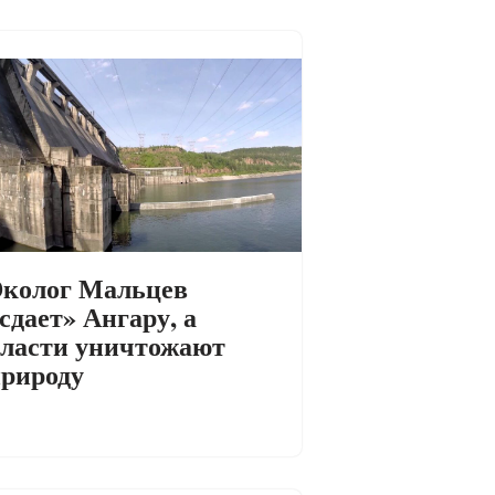
колог Мальцев
сдает» Ангару, а
ласти уничтожают
рироду