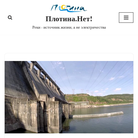
Плотина.Нет!
Перейти
к
Реки - источник жизни, а не электричества
содержимому